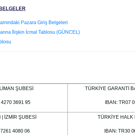
 BELGELER
amındaki Pazara Giriş Belgeleri
larına İlişkin İcmal Tablosu (GÜNCEL)
ablosu
İLİMAN ŞUBESİ
TÜRKİYE GARANTİ BA
 4270 3691 95
IBAN: TR07 0
| İZMİR ŞUBESİ
TÜRKİYE HALK 
 7261 4080 06
IBAN: TR30 0